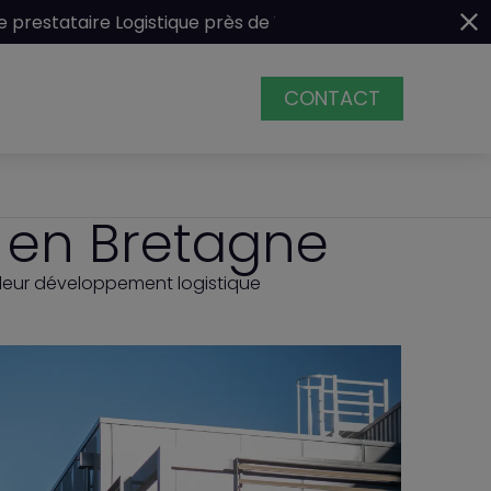
istique près de Vannes
CONTACT
ACCUEIL
e en Bretagne
BESOINS
 leur développement logistique
SOLUTIONS
L2G
ENGAGEMENTS
ACTUALITÉS