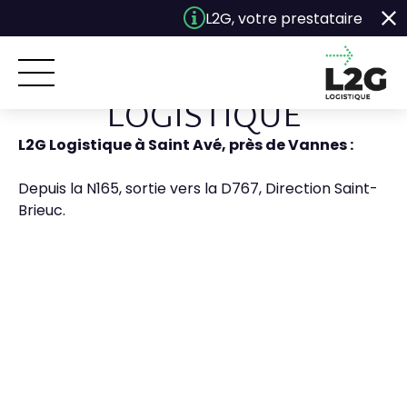
Panneau de gestion des cookies
L2G, votre prestataire Logis
OÙ SE SITUE L2G
LOGISTIQUE
L2G Logistique à Saint Avé, près de Vannes :
ACCUEIL
Depuis la N165, sortie vers la D767, Direction Saint-
BESOINS
Brieuc.
SOLUTIONS
L2G
ENGAGEMENTS
ACTUALITÉS