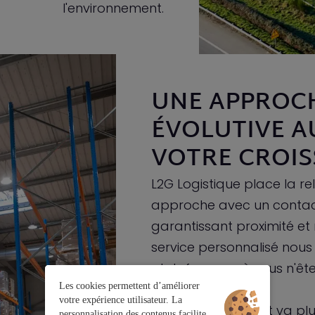
l'environnement.
UNE APPROC
ÉVOLUTIVE A
VOTRE CROI
L2G Logistique place la r
approche avec un contact
garantissant proximité et 
service personnalisé nous
plateformes où vous n'êt
Les cookies permettent d’améliorer
votre expérience utilisateur. La
Notre engagement va plus
personnalisation des contenus facilite