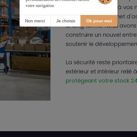
votre navigation.
en nous adaptant à vos n
flexibilité nous permet d
Non merci
Je choisis
Ok pour moi
le long terme. Nous avons
construire un nouvel entre
soutenir le développement
La sécurité reste priorita
extérieur et intérieur relié
protégeant votre stock 2