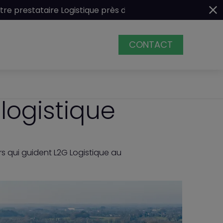
taire Logistique près de Vannes
CONTACT
ACCUEIL
ogistique
BESOINS
SOLUTIONS
s qui guident L2G Logistique au
L2G
ENGAGEMENTS
ACTUALITÉS