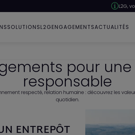
L2G, votre presta
INS
SOLUTIONS
L2G
ENGAGEMENTS
ACTUALITÉS
gements pour une l
responsable
nnement respecté, relation humaine : découvrez les valeur
quotidien.
UN ENTREPÔT