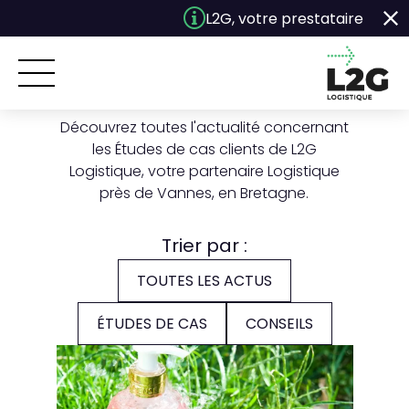
Panneau de gestion des cookies
L2G, votre prestataire Logist
Études de cas
Découvrez toutes l'actualité concernant
les Études de cas clients de L2G
ACCUEIL
Logistique, votre partenaire Logistique
près de Vannes, en Bretagne.
BESOINS
Trier par :
SOLUTIONS
TOUTES LES ACTUS
L2G
ÉTUDES DE CAS
CONSEILS
ENGAGEMENTS
ACTUALITÉS